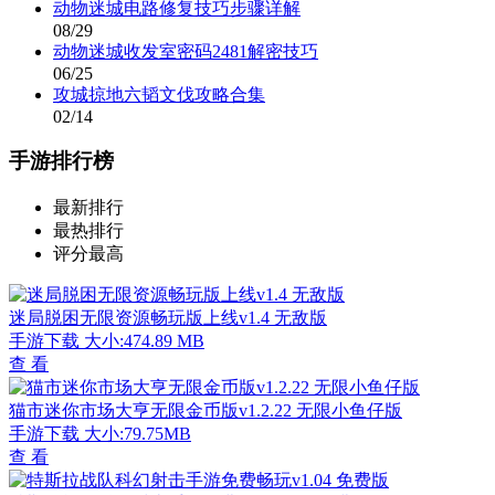
动物迷城电路修复技巧步骤详解
08/29
动物迷城收发室密码2481解密技巧
06/25
攻城掠地六韬文伐攻略合集
02/14
手游排行榜
最新排行
最热排行
评分最高
迷局脱困无限资源畅玩版上线v1.4 无敌版
手游下载
大小:474.89 MB
查 看
猫市迷你市场大亨无限金币版v1.2.22 无限小鱼仔版
手游下载
大小:79.75MB
查 看