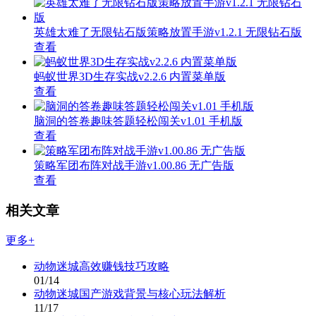
英雄太难了无限钻石版策略放置手游v1.2.1 无限钻石版
查看
蚂蚁世界3D生存实战v2.2.6 内置菜单版
查看
脑洞的答卷趣味答题轻松闯关v1.01 手机版
查看
策略军团布阵对战手游v1.00.86 无广告版
查看
相关文章
更多+
动物迷城高效赚钱技巧攻略
01/14
动物迷城国产游戏背景与核心玩法解析
11/17