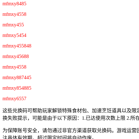
mfmxy8485
mfmxy4558
mfmxy455
mfmxy5454
mfmxy455848
mfmxy45688
mfmxy4558
mfmxy887445
mfmxy854885
mfmxy6557
这些兑换码可帮助玩家解锁特殊食材包、加速烹饪道具以及限
换失败提示，可能是由于以下原因：1.已达使用次数上限 2.所
为保障账号安全，请勿通过非官方渠道获取兑换码。游戏运营
注具体有效期，超过限定时间将自动作废。