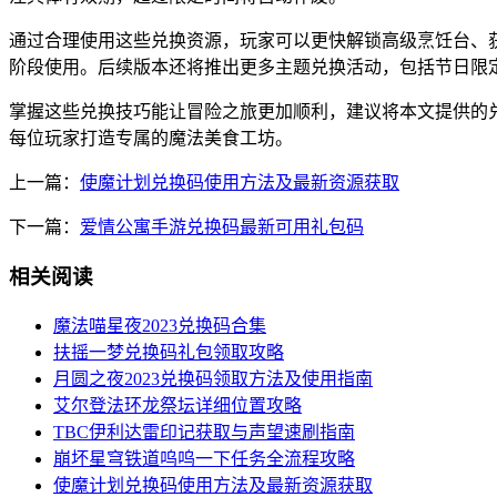
通过合理使用这些兑换资源，玩家可以更快解锁高级烹饪台、
阶段使用。后续版本还将推出更多主题兑换活动，包括节日限
掌握这些兑换技巧能让冒险之旅更加顺利，建议将本文提供的
每位玩家打造专属的魔法美食工坊。
上一篇：
使魔计划兑换码使用方法及最新资源获取
下一篇：
爱情公寓手游兑换码最新可用礼包码
相关阅读
魔法喵星夜2023兑换码合集
扶摇一梦兑换码礼包领取攻略
月圆之夜2023兑换码领取方法及使用指南
艾尔登法环龙祭坛详细位置攻略
TBC伊利达雷印记获取与声望速刷指南
崩坏星穹铁道呜呜一下任务全流程攻略
使魔计划兑换码使用方法及最新资源获取