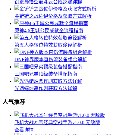
饥荒孙悟空筋斗云合成步骤详解
金铲铲之战佐伊价格及获取方式解析
原神4.6王城公民成就全流程指南
第五人格转位特效获取途径解析
DNF神界版本直伤流装备组合解析
三国吧兄弟顶级装备搭配指南
光遇蜡烛恶作剧获取方法详解
人气推荐
飞机大战25号经典空战手游v1.0.0 无敌版
查看详情