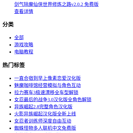
剑气除魔仙侠世界修炼之路v2.0.2 免费版
查看详情
分类
全部
游戏攻略
电脑教程
热门标签
一直合宿到早上像素恋爱汉化版
魅魔咖啡馆经营模拟与角色互动
拉力赛车3极速漂移全车型解锁
女忍最后的战争3.0汉化版全角色解锁
异族崛起2.8完整角色汉化版
火影异族崛起汉化版全新上线
女忍者训练师深度自由互动
蜘蛛怪物多人联机中文免费版