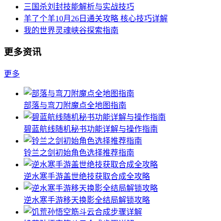
三国杀刘封技能解析与实战技巧
羊了个羊10月26日通关攻略 核心技巧详解
我的世界灵魂峡谷探索指南
更多资讯
更多
部落与弯刀附魔点全地图指南
碧蓝航线随机秘书功能详解与操作指南
铃兰之剑初始角色选择推荐指南
逆水寒手游盖世绝技获取合成全攻略
逆水寒手游移天换影全结局解锁攻略