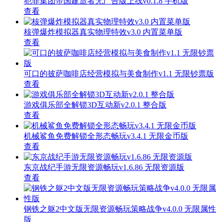
犯罪集团帝国建造者无广告版上线v0.1.8 手机版
查看
核弹爆炸模拟器真实物理特效v3.0 内置菜单版
查看
可口的披萨咖啡店经营模拟与美食制作v1.1 无限钞票版
查看
游戏俱乐部全解锁3D互动新v2.0.1 整合版
查看
机械鲨鱼免费解锁全形态畅玩v3.4.1 无限金币版
查看
东京战纪手游无限资源畅玩v1.6.86 无限资源版
查看
钢铁之躯2中文版无限资源畅玩策略战争v4.0.0 无限属性
版