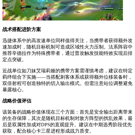
战术搭配进阶方案
迅捷体系中的高攻速单位同样值得关注，当携带者获得额外攻
速加成时，随机目标机制可造成区域性火力压制。法系阵容中
推荐辛德拉作为特殊携带者，通过普攻触发技能特效实现后排
定点突破。
近战单位如刀妹艾瑞莉娅的携带方案需谨慎考虑，建议在特定
羁绊组合下实施——当搭配刺客体系或获得额外位移装备时，
双倍射程可创造独特的切入输出模式。但需注意站位调整避免
暴露核心。
战略价值评估
该装备的战略价值体现在三个方面：首先是安全输出距离带来
的生存保障，其次是随机目标机制对敌方阵型的扰乱效果，最
后是双属性加成对DPS的直观提升。建议在中期选秀阶段优先
获取，配合核心卡三星进程形成战力质变。