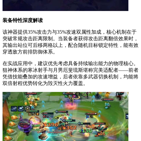
装备特性深度解读
该神器提供35%攻击力与35%攻速双属性加成，核心机制在于
突破常规攻击距离限制。当装备者获得攻击距离翻倍效果时，
其输出站位可后移两格以上，配合随机目标锁定特性，能有效
穿透敌方前排防御体系。
在实战应用中，建议优先考虑具备持续输出能力的物理核心。
狙神体系的寒冰射手与月男厄斐琉斯堪称完美适配者——前者
凭借技能叠加的攻速增益，后者依靠多武器切换机制，均能将
双倍射程优势转化为毁灭性火力覆盖。