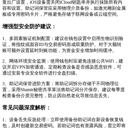
复出厂设置，iOS设备需关闭iCloud钥匙串并执行抹除所有内
容和设置。助记词保管应采用物理介质备份，如激光雕刻金属
板或专用密码卡片，严格避免存储于联网设备或云端空间。
增强型安全防护建议：
1、多因素验证机制配置：建议在钱包设置中启用生物识别验
证，将指纹或面容ID与交易密码形成双重防护。对于大额转
账可额外设置延时到账功能，为资金安全增加时间缓冲。
2、网络环境安全监测：使用钱包时应避免连接公共WiFi，建
议开启VPN加密通道。定期检查设备是否感染恶意软件，可
通过安装专业安全软件进行全盘扫描。
3、助记词保管进阶方案：将助记词拆分存储于不同物理位
置，采用Shamir秘密共享算法将助记词分片保存。建议每季度
检查备份介质完整性，防止因自然老化导致信息丢失。
常见问题深度解析：
1、设备丢失应急处理：立即使用备份助记词在新设备恢复钱
包，及时创建新交易密码。若助记词也有泄露风险，需立即将