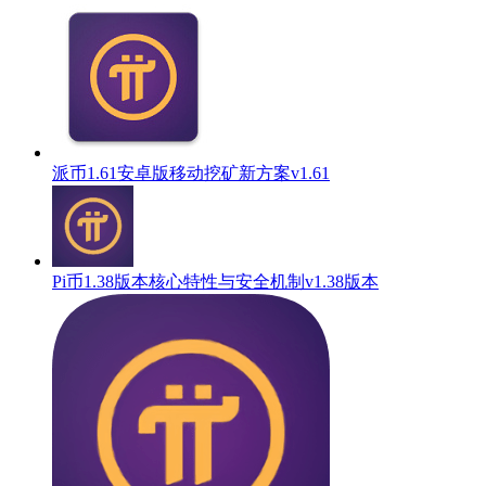
派币1.61安卓版移动挖矿新方案v1.61
Pi币1.38版本核心特性与安全机制v1.38版本