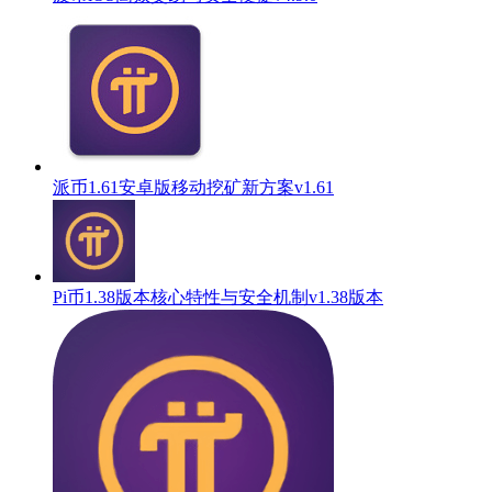
派币1.61安卓版移动挖矿新方案v1.61
Pi币1.38版本核心特性与安全机制v1.38版本