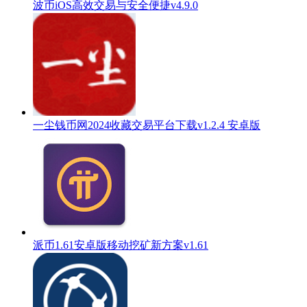
波币iOS高效交易与安全便捷v4.9.0
一尘钱币网2024收藏交易平台下载v1.2.4 安卓版
派币1.61安卓版移动挖矿新方案v1.61