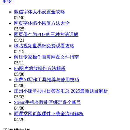
更多+
微信字体大小设置全攻略
05/30
网页字体缩小恢复方法大全
05/25
网页保存为PDF的三种方法详解
05/21
咪咕视频世界杯免费观看攻略
05/15
解压专家操作百度网盘文件指南
05/11
PS图片缩放操作方法解析
05/08
免费AI写作工具推荐与使用技巧
05/06
庄园小课堂4月4日答案汇总 2025最新题目解析
05/03
Steam手机令牌能否绑定多个账号
04/30
雨课堂网页版课件下载全流程解析
04/26