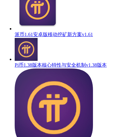
派币1.61安卓版移动挖矿新方案v1.61
Pi币1.38版本核心特性与安全机制v1.38版本