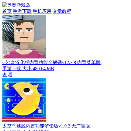
首页
手游下载
手机应用
文章教程
G沙盒汉化版内置功能全解锁v12.3.8 内置菜单版
手游下载
大小:480.64 MB
查 看
太空鸟逃脱内置功能解锁版v1.0.2 无广告版