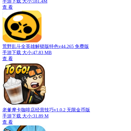
手游下载
大小:181.4M
查 看
荒野乱斗全英雄解锁版特色v44.265 免费版
手游下载
大小:47.83 MB
查 看
老爹摩卡咖啡店经营技巧v1.0.2 无限金币版
手游下载
大小:31.89 M
查 看