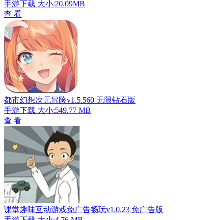
手游下载
大小:20.09MB
查 看
都市幻想次元冒险v1.5.560 无限钻石版
手游下载
大小:549.77 MB
查 看
课堂趣味互动游戏免广告畅玩v1.0.23 免广告版
手游下载
大小:4.76 MB