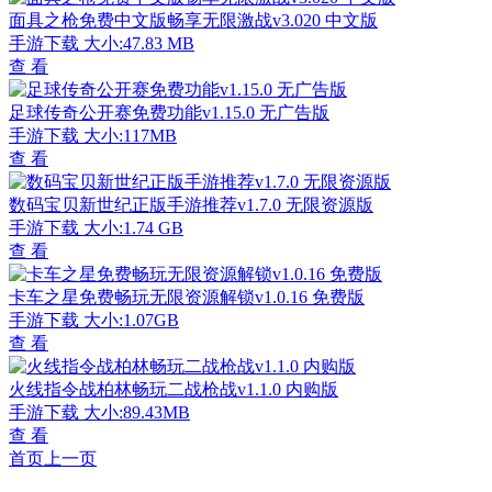
面具之枪免费中文版畅享无限激战v3.020 中文版
手游下载
大小:47.83 MB
查 看
足球传奇公开赛免费功能v1.15.0 无广告版
手游下载
大小:117MB
查 看
数码宝贝新世纪正版手游推荐v1.7.0 无限资源版
手游下载
大小:1.74 GB
查 看
卡车之星免费畅玩无限资源解锁v1.0.16 免费版
手游下载
大小:1.07GB
查 看
火线指令战柏林畅玩二战枪战v1.1.0 内购版
手游下载
大小:89.43MB
查 看
首页
上一页