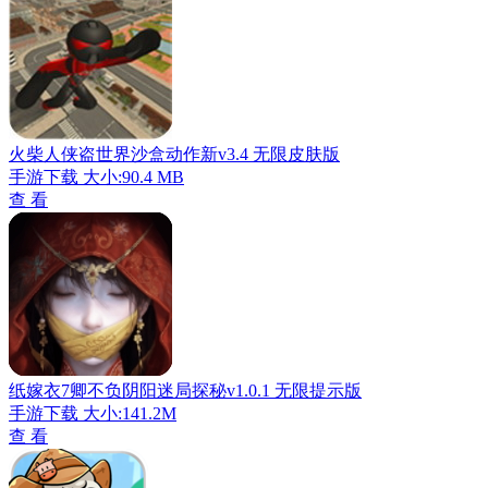
火柴人侠盗世界沙盒动作新v3.4 无限皮肤版
手游下载
大小:90.4 MB
查 看
纸嫁衣7卿不负阴阳迷局探秘v1.0.1 无限提示版
手游下载
大小:141.2M
查 看