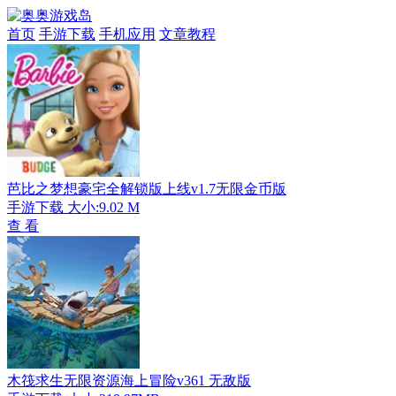
首页
手游下载
手机应用
文章教程
芭比之梦想豪宅全解锁版上线v1.7无限金币版
手游下载
大小:9.02 M
查 看
木筏求生无限资源海上冒险v361 无敌版