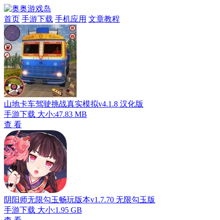
首页
手游下载
手机应用
文章教程
山地卡车驾驶挑战真实模拟v4.1.8 汉化版
手游下载
大小:47.83 MB
查 看
阴阳师无限勾玉畅玩版本v1.7.70 无限勾玉版
手游下载
大小:1.95 GB