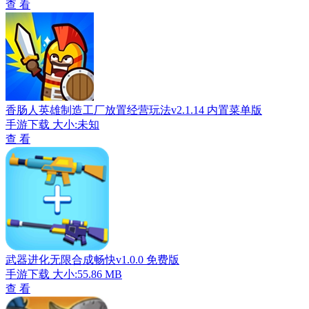
查 看
香肠人英雄制造工厂放置经营玩法v2.1.14 内置菜单版
手游下载
大小:未知
查 看
武器进化无限合成畅快v1.0.0 免费版
手游下载
大小:55.86 MB
查 看