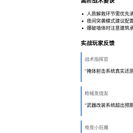
高阶战术要诀
人质解救环节需优先
夜间突袭模式建议配
爆破墙体时注意建筑
实战玩家反馈
战术指挥官
"掩体射击系统真实还
枪械发烧友
"武器改装系统超出预
电竞小狂魔