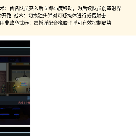
角战术：首名队员突入后立即45度移动，为后续队员创造射界
霰弹开路"战术：切换独头弹对可疑掩体进行威慑射击
先使用非致命武器：震撼弹配合橡胶子弹可有效控制局势