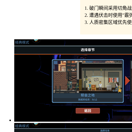
1. 破门瞬间采用切
2. 遭遇伏击时使用"
3. 人质密集区域优