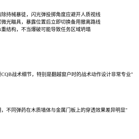
清除持械暴徒，闪光弹投掷角度应避开人质视线
置微光瞄具，暴露位置后立即切换备用撤离路线
承重结构，不当爆破可能导致任务区域坍塌
原CQB战术细节，特别是翻越窗户时的战术动作设计非常专业"
期，不同弹药在木质墙体与金属门板上的穿透效果差异明显"