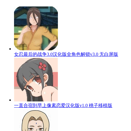
女忍最后的战争3.0汉化版全角色解锁v3.0 无白屏版
一直合宿到早上像素恋爱汉化版v1.0 桃子移植版