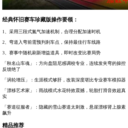
经典怀旧赛车珍藏版操作要领：
1、采用三段式氮气加速机制，合理分配加速时机
2、弯道入弯前需预判刹车点，保持最佳行车线路
3、赛事中随机刷新增益道具，即时改变比赛局势
「秋名山车魂」：方向盘阻尼感调校专业，连续发夹弯的操控
反馈绝了
「涡轮增压」：生涯模式够肝，改装深度堪比专业赛车模拟器
「漂移艺术家」：雨战模式水花特效震撼，轮胎打滑音效超真
实
「赛道征服者」：隐藏的雪山赛道太刺激，悬崖漂移肾上腺素
飙升
精品推荐