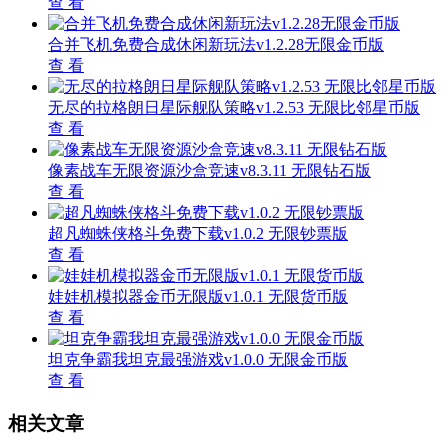
查 看
合并飞机免费合成休闲新玩法v1.2.28无限金币版
查 看
无尽的拉格朗日星际舰队策略v1.2.53 无限比邻星币版
查 看
像素战车无限资源沙盒竞速v8.3.11 无限钻石版
查 看
超凡蜘蛛侠格斗免费下载v1.0.2 无限钞票版
查 看
娃娃机模拟器金币无限版v1.0.1 无限货币版
查 看
坦克争霸我坦克最强游戏v1.0.0 无限金币版
查 看
相关文章