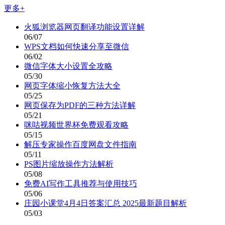
更多+
火狐浏览器网页翻译功能设置详解
06/07
WPS文档如何快速分享至微信
06/02
微信字体大小设置全攻略
05/30
网页字体缩小恢复方法大全
05/25
网页保存为PDF的三种方法详解
05/21
咪咕视频世界杯免费观看攻略
05/15
解压专家操作百度网盘文件指南
05/11
PS图片缩放操作方法解析
05/08
免费AI写作工具推荐与使用技巧
05/06
庄园小课堂4月4日答案汇总 2025最新题目解析
05/03