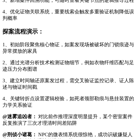
3、新增案件回溯功能，可随时查看关键节点的逻辑推导过程
4、优化证物关联系统，重要线索会触发多重验证机制降低误
判概率
探案流程演示：
1、初始阶段聚焦核心物证，如案发现场被破坏的门锁痕迹与
异常摆放的家具
2、通过光谱分析技术检测证物细节，例如衣物纤维匹配与足
迹压力分布图谱
3、建立时间轴还原案发过程，需交叉验证监控记录、证人陈
述与物证时间戳
4、关键转折点设置逻辑校验，如死者颈部勒痕与悬挂装置的
力学关系验证
@迷雾追凶者：
对比前作推理深度明显提升，某个密室案件
反复推演了三次才理清时间差陷阱
@刑侦小诸葛：
NPC的微表情系统很惊艳，成功识破嫌疑人