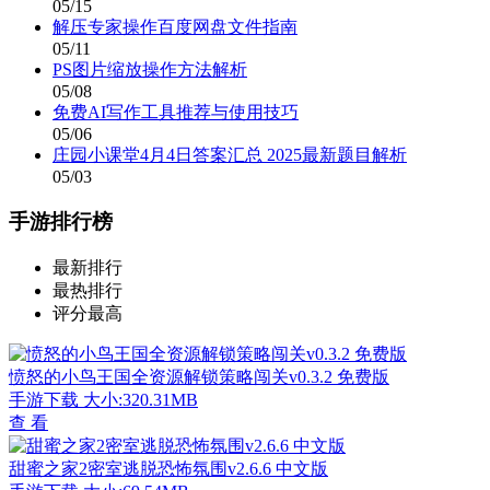
05/15
解压专家操作百度网盘文件指南
05/11
PS图片缩放操作方法解析
05/08
免费AI写作工具推荐与使用技巧
05/06
庄园小课堂4月4日答案汇总 2025最新题目解析
05/03
手游排行榜
最新排行
最热排行
评分最高
愤怒的小鸟王国全资源解锁策略闯关v0.3.2 免费版
手游下载
大小:320.31MB
查 看
甜蜜之家2密室逃脱恐怖氛围v2.6.6 中文版