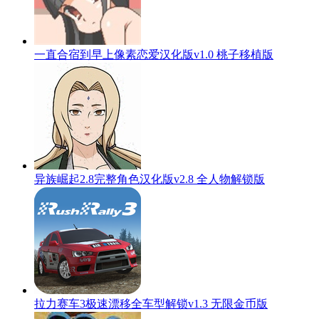
一直合宿到早上像素恋爱汉化版v1.0 桃子移植版
异族崛起2.8完整角色汉化版v2.8 全人物解锁版
拉力赛车3极速漂移全车型解锁v1.3 无限金币版