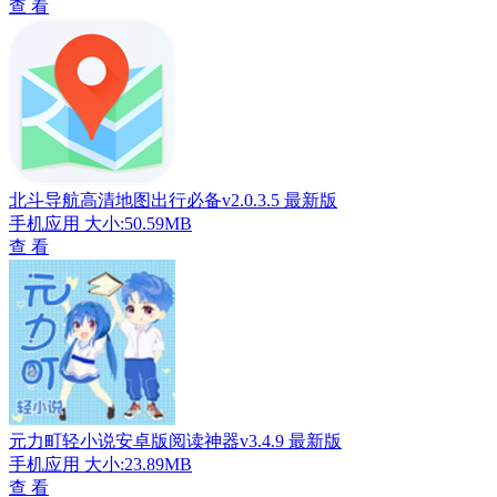
查 看
北斗导航高清地图出行必备v2.0.3.5 最新版
手机应用
大小:50.59MB
查 看
元力町轻小说安卓版阅读神器v3.4.9 最新版
手机应用
大小:23.89MB
查 看