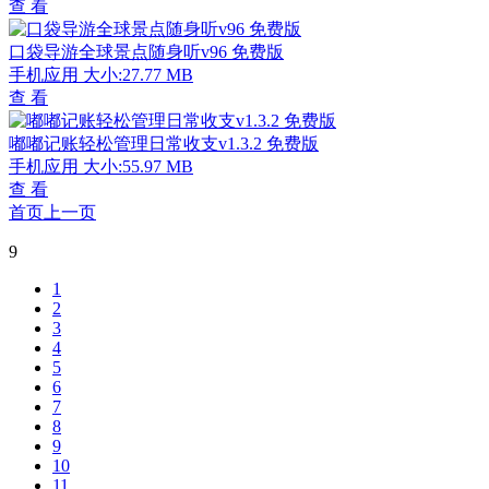
查 看
口袋导游全球景点随身听v96 免费版
手机应用
大小:27.77 MB
查 看
嘟嘟记账轻松管理日常收支v1.3.2 免费版
手机应用
大小:55.97 MB
查 看
首页
上一页
9
1
2
3
4
5
6
7
8
9
10
11