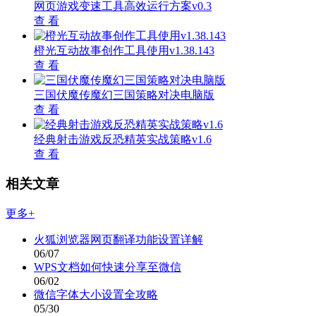
网页游戏变速工具高效运行方案v0.3
查 看
橙光互动故事创作工具使用v1.38.143
查 看
三国伏魔传魔幻三国策略对决电脑版
查 看
经典射击游戏反恐精英实战策略v1.6
查 看
相关文章
更多+
火狐浏览器网页翻译功能设置详解
06/07
WPS文档如何快速分享至微信
06/02
微信字体大小设置全攻略
05/30