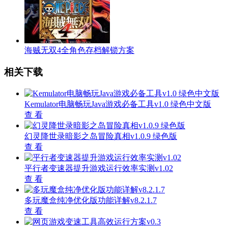
海贼无双4全角色存档解锁方案
相关下载
Kemulator电脑畅玩Java游戏必备工具v1.0 绿色中文版
查 看
幻灵降世录暗影之岛冒险真相v1.0.9 绿色版
查 看
平行者变速器提升游戏运行效率实测v1.02
查 看
多玩魔盒纯净优化版功能详解v8.2.1.7
查 看