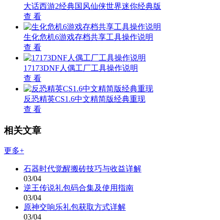
大话西游2经典国风仙侠世界迷你经典版
查 看
生化危机6游戏存档共享工具操作说明
查 看
17173DNF人偶工厂工具操作说明
查 看
反恐精英CS1.6中文精简版经典重现
查 看
相关文章
更多+
石器时代觉醒搬砖技巧与收益详解
03/04
逆王传说礼包码合集及使用指南
03/04
原神交响乐礼包获取方式详解
03/04