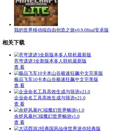
我的世界移动端自由创造之旅v0.9.0final安卓版
相关下载
苍穹遗迹3全新版本多人联机最新版
查 看
极品飞车10卡本山谷极速狂飙中文完美版
查 看
企业命名工具高效生成与筛选v21.0
查 看
余烬风暴PC端魔幻世界畅游v1.0
查 看