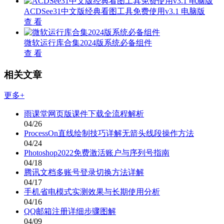
ACDSee31中文版经典看图工具免费使用v3.1 电脑版
查 看
微软运行库合集2024版系统必备组件
查 看
相关文章
更多+
雨课堂网页版课件下载全流程解析
04/26
ProcessOn直线绘制技巧详解无箭头线段操作方法
04/24
Photoshop2022免费激活账户与序列号指南
04/18
腾讯文档多账号登录切换方法详解
04/17
手机省电模式实测效果与长期使用分析
04/16
QQ邮箱注册详细步骤图解
04/09