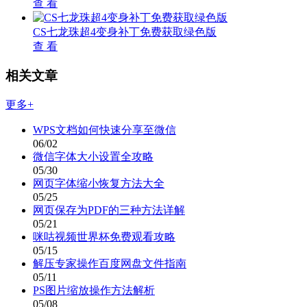
查 看
CS七龙珠超4变身补丁免费获取绿色版
查 看
相关文章
更多+
WPS文档如何快速分享至微信
06/02
微信字体大小设置全攻略
05/30
网页字体缩小恢复方法大全
05/25
网页保存为PDF的三种方法详解
05/21
咪咕视频世界杯免费观看攻略
05/15
解压专家操作百度网盘文件指南
05/11
PS图片缩放操作方法解析
05/08