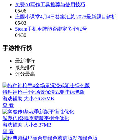
免费AI写作工具推荐与使用技巧
05/06
庄园小课堂4月4日答案汇总 2025最新题目解析
05/03
Steam手机令牌能否绑定多个账号
04/30
手游排行榜
最新排行
最热排行
评分最高
特种神枪手4全场景沉浸式狙击绿色版
游戏辅助
大小:76.85MB
查 看
弑魔传I祭魂季新版平衡性优化
游戏辅助
大小:5.37MB
查 看