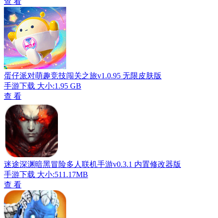
查 看
蛋仔派对萌趣竞技闯关之旅v1.0.95 无限皮肤版
手游下载
大小:1.95 GB
查 看
迷途深渊暗黑冒险多人联机手游v0.3.1 内置修改器版
手游下载
大小:511.17MB
查 看