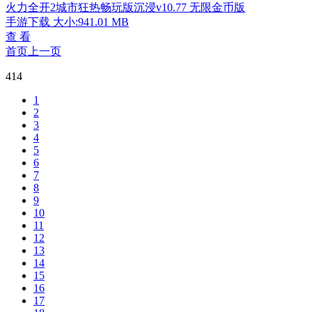
火力全开2城市狂热畅玩版沉浸v10.77 无限金币版
手游下载
大小:941.01 MB
查 看
首页
上一页
414
1
2
3
4
5
6
7
8
9
10
11
12
13
14
15
16
17