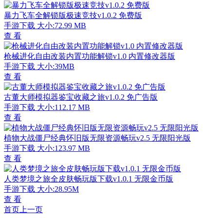
暴力飞车全解锁版极速竞技v1.0.2 免费版
手游下载
大小:72.99 MB
查 看
枪械进化自由改装内置功能解锁v1.0 内置修改器版
手游下载
大小:39MB
查 看
古董大师模拟器鉴宝收藏之旅v1.0.2 免广告版
手游下载
大小:112.17 MB
查 看
植物大战僵尸经典怀旧版无限资源畅玩v2.5 无限阳光版
手游下载
大小:123.97 MB
查 看
人类梦境之旅全皮肤畅玩版下载v1.0.1 无限金币版
手游下载
大小:28.95M
查 看
首页
上一页