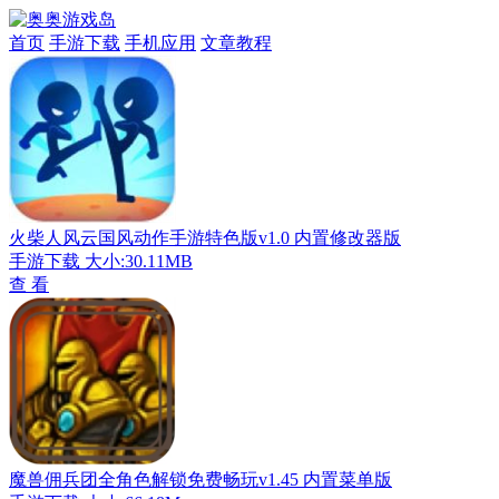
首页
手游下载
手机应用
文章教程
火柴人风云国风动作手游特色版v1.0 内置修改器版
手游下载
大小:30.11MB
查 看
魔兽佣兵团全角色解锁免费畅玩v1.45 内置菜单版