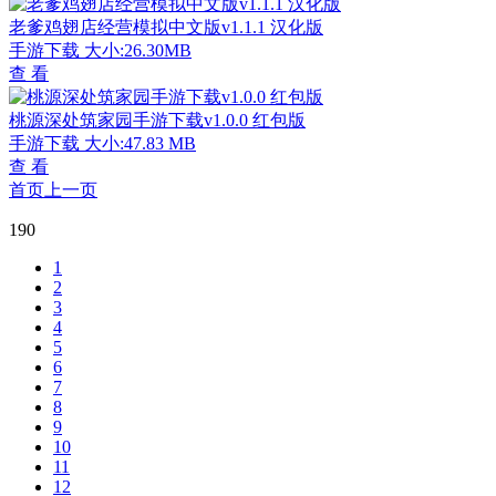
老爹鸡翅店经营模拟中文版v1.1.1 汉化版
手游下载
大小:26.30MB
查 看
桃源深处筑家园手游下载v1.0.0 红包版
手游下载
大小:47.83 MB
查 看
首页
上一页
190
1
2
3
4
5
6
7
8
9
10
11
12