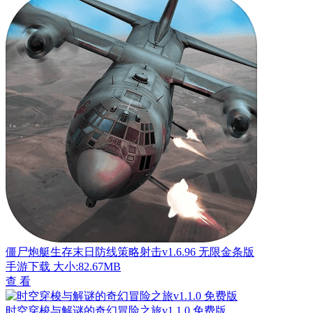
僵尸炮艇生存末日防线策略射击v1.6.96 无限金条版
手游下载
大小:82.67MB
查 看
时空穿梭与解谜的奇幻冒险之旅v1.1.0 免费版