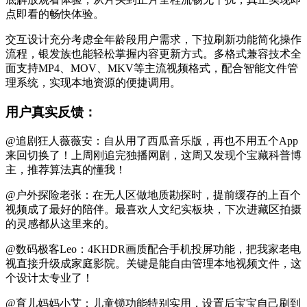
点即看的畅快体验。
交互设计充分考虑全年龄段用户需求，下拉刷新功能简化操作
流程，银发族也能轻松掌握内容更新方式。多格式兼容技术全
面支持MP4、MOV、MKV等主流视频格式，配合智能文件管
理系统，实现本地资源的便捷调用。
用户真实反馈：
@追剧狂人薇薇安：自从用了西瓜音乐版，再也不用五个App
来回切换了！上周刚追完独播网剧，这周又发现个宝藏科普博
主，推荐算法真的懂我！
@户外探险老张：在无人区做地质勘探时，提前缓存的上百个
视频成了最好的陪伴。最喜欢人文纪实板块，下次进藏区拍摄
的灵感都从这里来的。
@数码极客Leo：4KHDR画质配合手机投屏功能，把我家老电
视直接升级成家庭影院。关键是能自由管理本地视频文件，这
个设计太专业了！
@育儿妈妈小艾：儿童锁功能特别实用，设置后宝宝自己刷到