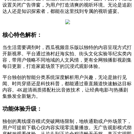
设置关闭广告弹窗，为用户打造清爽的视听环境。无论是追剧
达人还是知识探索者，都能在这里找到专属的视听盛宴。
核心特色解析：
当生活需要调剂时，西瓜视频音乐版以独特的内容呈现方式打
开新视界。平台通过渔村赶海实拍、街头文化实验等纪实类内
容，带用户领略不同地域的人文风情，更有全网独播影视剧集
每日更新，打造家庭场景下的沉浸式观影体验。
平台独创的智能分类系统深度解析用户兴趣，无论是旅行见
闻、时尚穿搭还是科技科普，都能通过垂直频道快速触达目标
内容。4K超清画质搭配杜比音效技术，让经典电影与热播剧
集焕发全新魅力。
功能体验升级：
独创的离线缓存模式突破网络限制，地铁通勤或户外场景下，
用户可提前下载心仪内容实现零流量播放。无广告观影模式彻
底解放观看体验，从片头到正片全程流畅无干扰，真正实现即