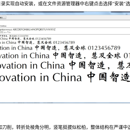
owsFonts目录实现自动安装，或在文件资源管理器中右键点击选择
如刀削，转折处棱角分明，竖笔挺拔似松柏，整体结构在严谨中