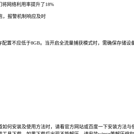
将网络利用率提升了18%
信，报警机制响应及时
系统中运行，内存配置不应低于8GB。当开启全流量捕获模式时，需确保
。
道如何安装及使用方法时，请看官方网站或百度一下安装方法与
工具下载。如果下载后出现不能解压，请安装winrar等解压缩