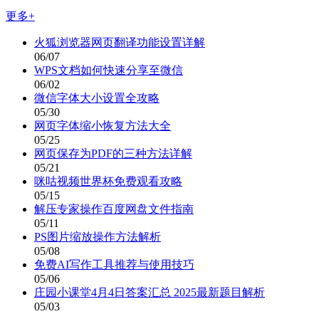
更多+
火狐浏览器网页翻译功能设置详解
06/07
WPS文档如何快速分享至微信
06/02
微信字体大小设置全攻略
05/30
网页字体缩小恢复方法大全
05/25
网页保存为PDF的三种方法详解
05/21
咪咕视频世界杯免费观看攻略
05/15
解压专家操作百度网盘文件指南
05/11
PS图片缩放操作方法解析
05/08
免费AI写作工具推荐与使用技巧
05/06
庄园小课堂4月4日答案汇总 2025最新题目解析
05/03