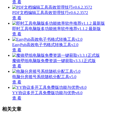
查 看
PDF文档编辑工具高效管理技巧v0.6.2.3572
查 看
即时工具电脑版多功能效率软件推荐v1.1.2 最新版
查 看
EasyPub高效电子书格式转换工具v2.0
查 看
魔镜壁纸电脑版免费资源一键获取v3.3.1正式版
查 看
电脑分房摇号系统随机分配工具v5.0
查 看
YY协议多开工具免费版功能与优势v8.0
查 看
相关文章