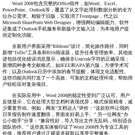
Word 2008包含完整的Office组件，如Word、Excel、
PowerPoint、Outlook等，覆盖了从文字处理到数据分析的全方
位办公需求。相较于旧版，它取消了Frontpage，代之以
Microsoft SharePoint Web Designer，增强网站编辑能力。软件
还集成了Outlook手机服务和新版中文输入法，为本地用户提
供定制化功能。
全新用户界面采用“Ribbons”设计，简化操作路径，同时
新增“ToDo”工具条和RSS阅读器，提升任务管理效率。其他改
进包括优化错误消息显示，确保非Unicode字符的正确呈现；
新增四种参考文献格式，如IEEE和APA第六版，方便学术写
作；以及Outlook日历中添加的春节提醒，体现文化适配性。
这些功能共同打造了一个高效、可靠的文档处理环境，帮助用
户轻松应对复杂项目。
在实际应用中，Word 2008的稳定性受到广泛认可。用户
反馈显示，它在处理大型文档时表现优异，格式保留精准，减
少重复劳动。例如，网友“文档达人”评价：“这款软件让我的
日常报告制作速度翻倍，界面友好易上手。” 另一位网友“办
公小能手”分享：“兼容性好，导入导出文件无乱码，特别适合
团队协作。” 这些真实体验印证了Word 2008作为专业工具的
价值，推荐用户通过正规渠道获取以享受完整服务。