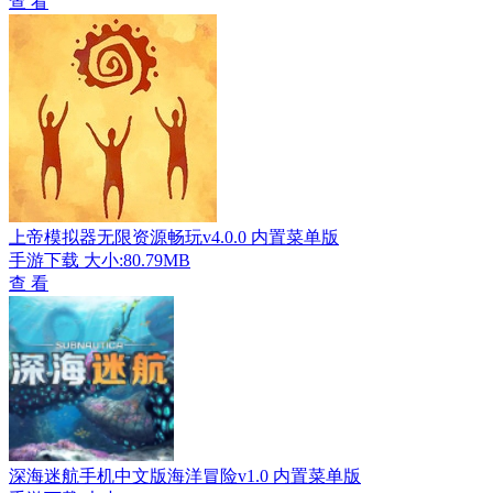
查 看
上帝模拟器无限资源畅玩v4.0.0 内置菜单版
手游下载
大小:80.79MB
查 看
深海迷航手机中文版海洋冒险v1.0 内置菜单版